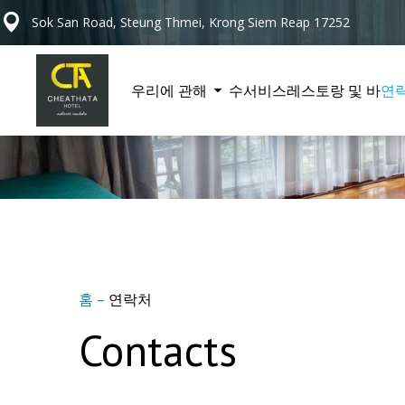
Sok San Road, Steung Thmei, Krong Siem Reap 17252
우리에 관해
수
서비스
레스토랑 및 바
연
홈
–
연락처
Contacts